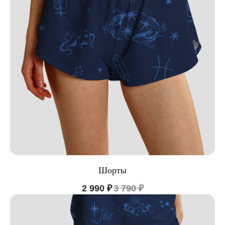
КАТАЛОГ
ИНФОРМАЦИЯ
Пижамы из хлопка
О бренде
Нижнее белье
Доставка и оплата
Уход за изделием
Таблица размеров
Публичная оферта
Контакты
ООО "ЦИФРОВАЯ ФАБРИКА"
ИНН 9701202160
Шорты
Политика конфиденциальности
2 990
₽
3 790
₽
Design by: YudinStudio