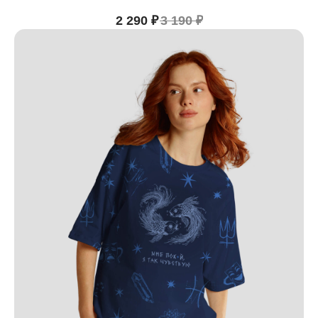
2 290
₽
3 190
₽