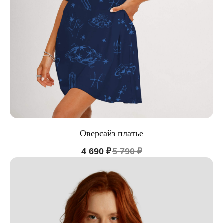
Оверсайз платье
4 690
₽
5 790
₽