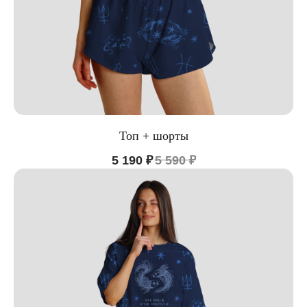
Топ + шорты
5 190
₽
5 590
₽