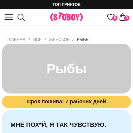
ТОП ПРИНТОВ
0
0
/
/
/
ГЛАВНАЯ
ВСЕ
ЖЕНСКОЕ
РЫБЫ
Рыбы
Срок пошива: 7 рабочих дней
МНЕ ПОХ*Й, Я ТАК ЧУВСТВУЮ.
Принт для самого чувствительного
знака зодиака — Рыб. Они точно знают:
если мир не понимает, то это скорее его
проблемы, чем их. Рыбки просто
плывут по своему течению,
поглощенные эмоциями и мечтаниями.
Им пох*й, но при этом они чувствуют