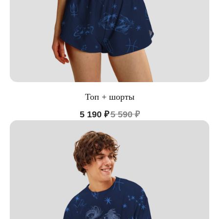
Топ + шорты
5 190
₽
5 590
₽