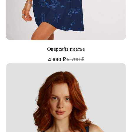
Оверсайз платье
4 690
₽
5 790
₽