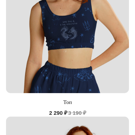
Топ
2 290
₽
3 190
₽