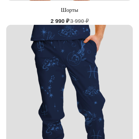
Шорты
2 990
₽
3 990
₽