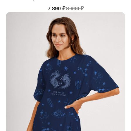
7 890
₽
8 690
₽