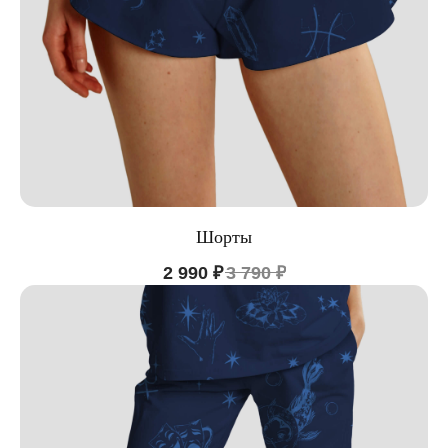
Шорты
2 990
₽
3 790
₽