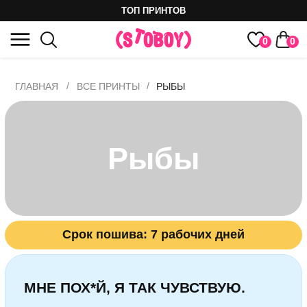
ТОП ПРИНТОВ
0
0
/
/
ГЛАВНАЯ
ВСЕ ПРИНТЫ
РЫБЫ
Рыбы
Срок пошива: 7 рабочих дней
МНЕ ПОХ*Й, Я ТАК ЧУВСТВУЮ.
Принт для самого чувствительного
знака зодиака — Рыб. Они точно знают:
если мир не понимает, то это скорее его
проблемы, чем их. Рыбки просто
плывут по своему течению,
поглощенные эмоциями и мечтаниями.
Им пох*й, но при этом они чувствуют