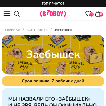
ТОП ПРИНТОВ
0
0
/
/
ГЛАВНАЯ
ВСЕ ПРИНТЫ
ЗАЕБЫШЕК
Заебышек
Срок пошива: 7 рабочих дней
МЫ НАЗВАЛИ ЕГО «ЗАЁБЫШЕК»
И НЕ ЗРЯ, ВЕДЬ ОН ОФИЦИАЛЬНО
ЗАЕБАВСЯ!
Эта уставшая чихуахуа — настоящий
mood и тотемное животное для всех,
кто устает от постоянных дел и горящих
дедлайнов на работе и чувствует себя
уставшим, даже после сна…