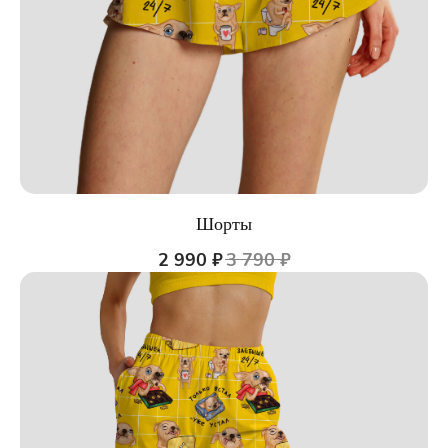
Шорты
2 990
₽
3 790
₽