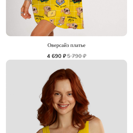
Оверсайз платье
4 690
₽
5 790
₽