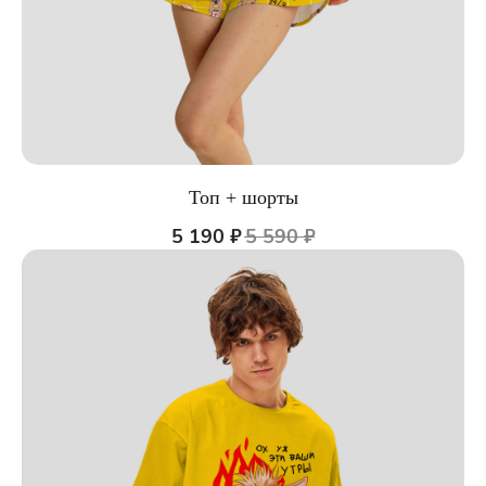
Топ + шорты
5 190
₽
5 590
₽