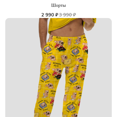
Шорты
2 990
₽
3 990
₽