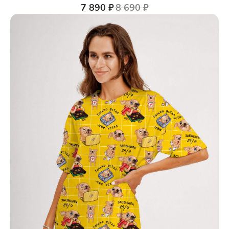
7 890
₽
8 690
₽