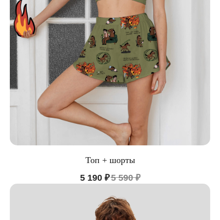
Топ + шорты
5 190
₽
5 590
₽