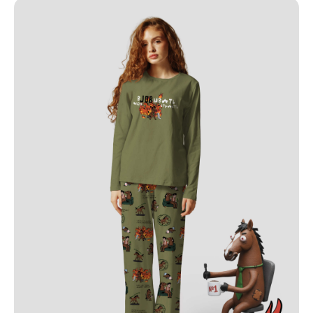
ПО ВОПРОСАМ ЗАКАЗА ОБРАЩАЙТЕСЬ
ТОЛЬКО В ТЕЛЕГРАМ
TELEGRAM
КАТАЛОГ
ИНФОРМАЦИЯ
Пижамы из хлопка
О бренде
Нижнее белье
Доставка и оплата
Уход за изделием
Таблица размеров
Публичная оферта
Контакты