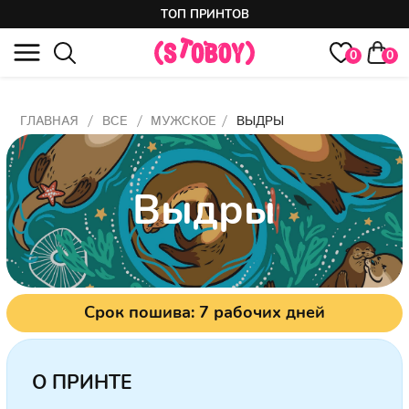
ТОП ПРИНТОВ
0
0
/
/
/
ГЛАВНАЯ
ВСЕ
МУЖСКОЕ
ВЫДРЫ
Выдры
Срок пошива: 7 рабочих дней
О ПРИНТЕ
Ты знал, что выдры во сне держатся
за лапки, чтобы не уплывать далеко
друг от друга?
Милые влюблённые выдры для вайба
домашнего семейного уюта. Часто этот
принт заказывают в качестве парного