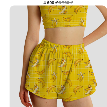
4 690
₽
5 790
₽