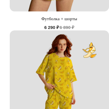
Футболка + шорты
6 290
₽
6 890
₽