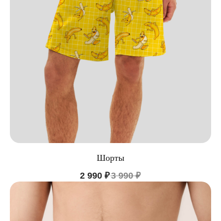
Шорты
2 990
₽
3 990
₽