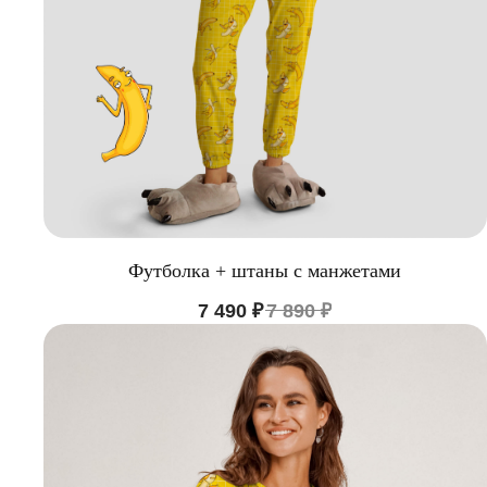
Футболка + штаны с манжетами
7 490
₽
7 890
₽