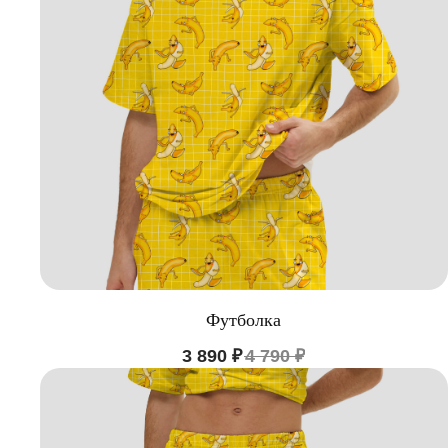
Футболка
3 890
₽
4 790
₽