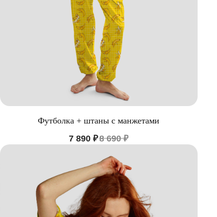
Футболка + штаны с манжетами
7 890
₽
8 690
₽