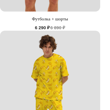
Футболка + шорты
6 290
₽
6 890
₽