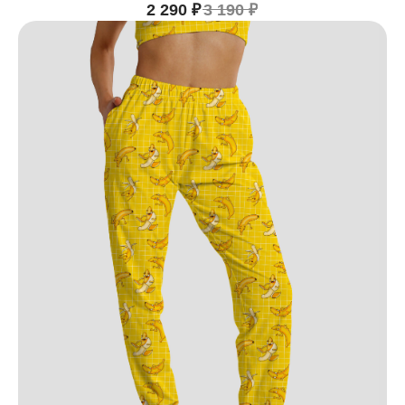
2 290
₽
3 190
₽