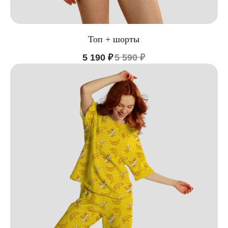
Топ + шорты
5 190
₽
5 590
₽