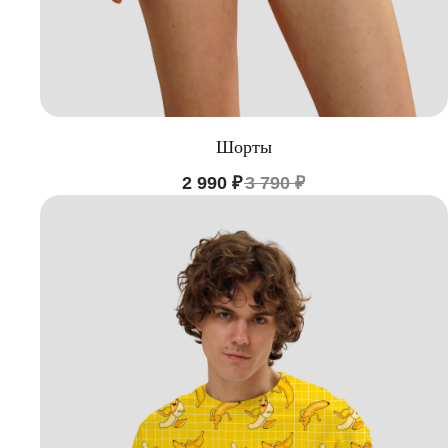
Шорты
2 990
₽
3 790
₽