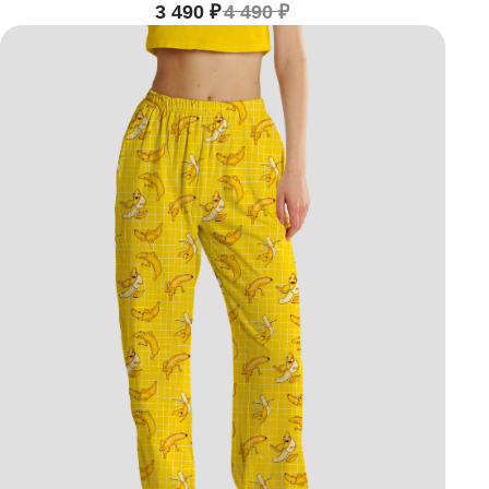
3 490
₽
4 490
₽