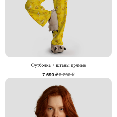
Футболка + штаны прямые
7 690
₽
8 290
₽