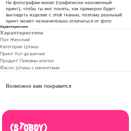
На фотографии мокап (графически наложенный
принт), чтобы ты мог понять, как примерно будет
выглядеть изделие с этой тканью, поэтому реальный
принт может незначительно отличаться от фото
Характеристики
ПО ВОПРОСАМ ЗАКАЗА ОБРАЩАЙТЕСЬ
Характеристики
ТОЛЬКО В ТЕЛЕГРАМ
Пол: Женский
Категория: Штаны
TELEGRAM
Принт: Кот да винчик
Продукт: Пижамы хлопок
Фасон: Штаны с манжетами
Возможно вам понравится
КАТАЛОГ
ИНФОРМАЦИЯ
Пижамы из хлопка
О бренде
Нижнее белье
Доставка и оплата
Уход за изделием
Таблица размеров
Публичная оферта