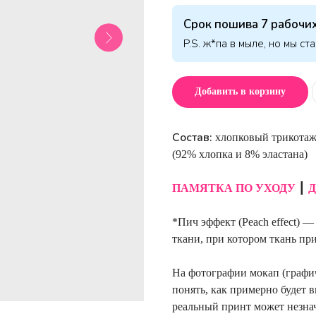
Срок пошива 7 рабочих
P.S. ж*па в мыле, но мы ст
Добавить в корзину
Состав:
хлопковый трикотаж
(92% хлопка и 8% эластана)
ПАМЯТКА ПО УХОДУ
┃
Д
*Пич эффект (Peach effect) 
ткани, при котором ткань пр
На фотографии мокап (графи
понять, как примерно будет в
реальный принт может незнач