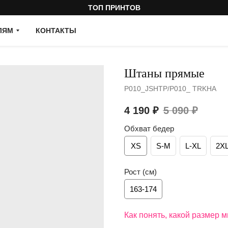
ТОП ПРИНТОВ
ЛЯМ
КОНТАКТЫ
Штаны прямые
Артикул:
P010_JSHTP/P010_ TRKHA
4 190
₽
5 090
₽
Обхват бедер
XS
S-M
L-XL
2X
Рост (см)
163-174
Как понять, какой размер 