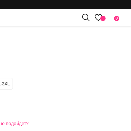
0
L-3XL
мне подойдет?