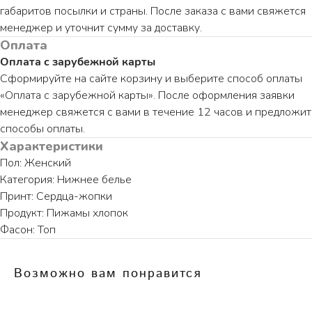
габаритов посылки и страны. После заказа с вами свяжется
менеджер и уточнит сумму за доставку.
ПО ВОПРОСАМ ЗАКАЗА ОБРАЩАЙТЕСЬ
Оплата
ТОЛЬКО В ТЕЛЕГРАМ
Оплата с зарубежной карты
TELEGRAM
Сформируйте на сайте корзину и выберите способ оплаты
«Оплата с зарубежной карты». После оформления заявки
менеджер свяжется с вами в течение 12 часов и предложит
способы оплаты.
Характеристики
Пол: Женский
КАТАЛОГ
ИНФОРМАЦИЯ
Категория: Нижнее белье
Пижамы из хлопка
О бренде
Принт: Сердца-жопки
Нижнее белье
Доставка и оплата
Продукт: Пижамы хлопок
Уход за изделием
Фасон: Топ
Таблица размеров
Публичная оферта
Возможно вам понравится
Контакты