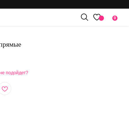
0
 прямые
мне подойдет?