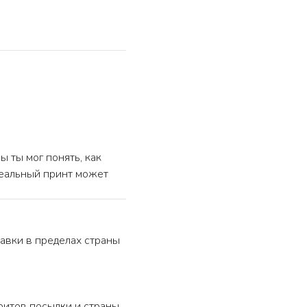
 ты мог понять, как
реальный принт может
авки в пределах страны
ритов посылки и страны.