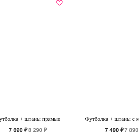
ЛОГ
ИНФОРМАЦИЯ
ы из хлопка
О бренде
утболка + штаны прямые
Футболка + штаны с 
е белье
Доставка и оплата
7 690
₽
8 290
₽
7 490
₽
7 890
Уход за изделием
Таблица размеров