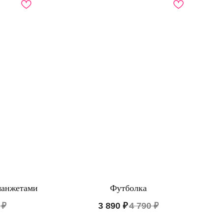
ПО ВОПРОСАМ ЗАКАЗА ОБРАЩАЙТЕСЬ
ТОЛЬКО В ТЕЛЕГРАМ
манжетами
Футболка
TELEGRAM
₽
3 890
₽
4 790
₽