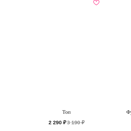
КАТА
Пижам
Топ
Ф
ООО "ЦИФРОВАЯ ФАБРИКА"
Нижне
ИНН 9701202160
2 290
₽
3 190
₽