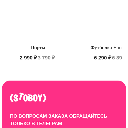
Пижамы из хлопка
О бренде
Нижнее белье
Доставка и оплата
Уход за изделием
Таблица размеров
Публичная оферта
Контакты
Шорты
Футболка + шор
2 990
₽
3 790
₽
6 290
₽
6 890
ООО "ЦИФРОВАЯ ФАБРИКА"
ИНН 9701202160
Политика конфиденциальности
Design by: YudinStudio