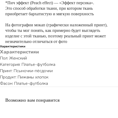
*Пич эффект (Peach effect) — «Эффект персика».
Это способ обработки ткани, при котором ткань
приобретает бархатистую и мягкую поверхность
На фотографии мокап (графически наложенный принт),
чтобы ты мог понять, как примерно будет выглядеть
изделие с этой тканью, поэтому реальный принт может
незначительно отличаться от фото
ПО ВОПРОСАМ ЗАКАЗА ОБРАЩАЙТЕСЬ
Характеристики
ТОЛЬКО В ТЕЛЕГРАМ
Характеристики
Пол: Женский
TELEGRAM
Категория: Платье-футболка
Принт: Псыночки-пёсдочки
Продукт: Пижамы хлопок
Фасон: Платье-футболка
КАТАЛОГ
ИНФОРМАЦИЯ
Возможно вам понравится
Пижамы из хлопка
О бренде
Нижнее белье
Доставка и оплата
Уход за изделием