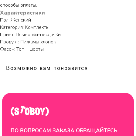
способы оплаты.
Характеристики
Пол: Женский
Категория: Комплекты
Принт: Псыночки-пёсдочки
КАТАЛОГ
ИНФОРМАЦИЯ
Продукт: Пижамы хлопок
Пижамы из хлопка
О бренде
Фасон: Топ + шорты
Нижнее белье
Доставка и оплата
Уход за изделием
Возможно вам понравится
Таблица размеров
Публичная оферта
Контакты
ООО "ЦИФРОВАЯ ФАБРИКА"
ИНН 9701202160