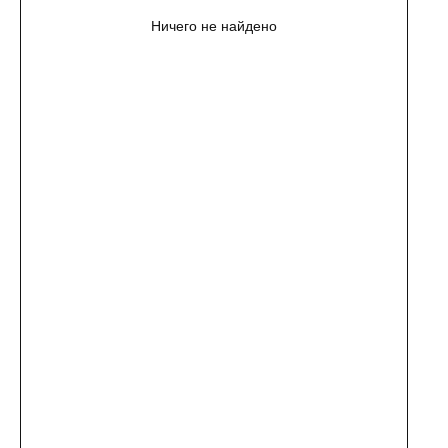
Ничего не найдено
КАТАЛОГ
ИНФОРМАЦИЯ
Пижамы из хлопка
О бренде
Нижнее белье
Доставка и оплата
Уход за изделием
Таблица размеров
Публичная оферта
Контакты
ООО "ЦИФРОВАЯ ФАБРИКА"
ИНН 9701202160