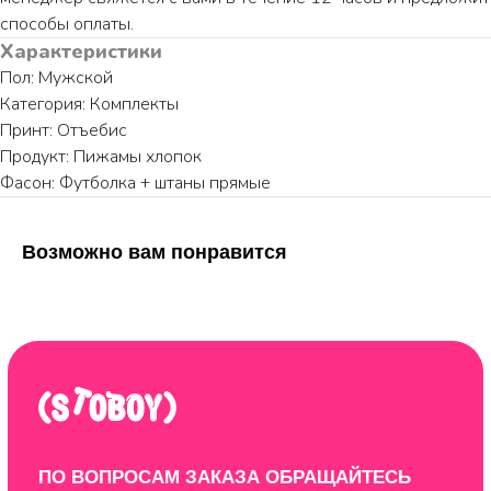
способы оплаты.
Характеристики
Пол: Мужской
Категория: Комплекты
Принт: Отъебис
КАТАЛОГ
ИНФОРМАЦИЯ
Продукт: Пижамы хлопок
Пижамы из хлопка
О бренде
Фасон: Футболка + штаны прямые
Нижнее белье
Доставка и оплата
Уход за изделием
Возможно вам понравится
Таблица размеров
Публичная оферта
Контакты
ООО "ЦИФРОВАЯ ФАБРИКА"
ИНН 9701202160