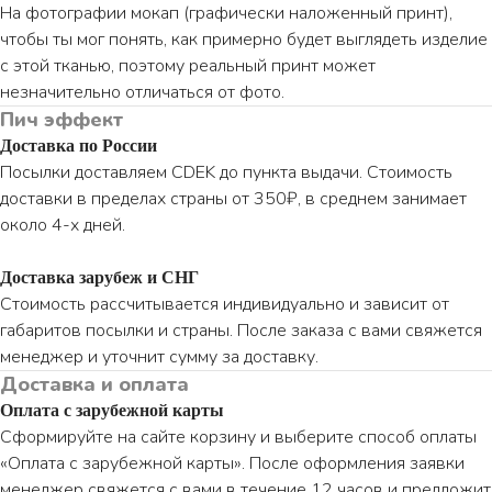
На фотографии мокап (графически наложенный принт),
чтобы ты мог понять, как примерно будет выглядеть изделие
с этой тканью, поэтому реальный принт может
незначительно отличаться от фото.
Пич эффект
Доставка по России
Посылки доставляем CDEK до пункта выдачи. Стоимость
доставки в пределах страны от 350₽, в среднем занимает
около 4-х дней.
Доставка зарубеж и СНГ
Стоимость рассчитывается индивидуально и зависит от
габаритов посылки и страны. После заказа с вами свяжется
менеджер и уточнит сумму за доставку.
Доставка и оплата
Оплата с зарубежной карты
ПО ВОПРОСАМ ЗАКАЗА ОБРАЩАЙТЕСЬ
ТОЛЬКО В ТЕЛЕГРАМ
Сформируйте на сайте корзину и выберите способ оплаты
«Оплата с зарубежной карты». После оформления заявки
TELEGRAM
менеджер свяжется с вами в течение 12 часов и предложит