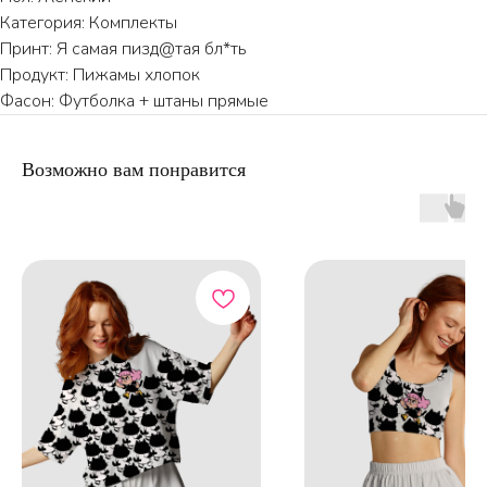
Категория: Комплекты
Принт: Я самая пизд@тая бл*ть
Продукт: Пижамы хлопок
ПО ВОПРОСАМ ЗАКАЗА ОБРАЩАЙТЕСЬ
Фасон: Футболка + штаны прямые
ТОЛЬКО В ТЕЛЕГРАМ
TELEGRAM
Возможно вам понравится
КАТАЛОГ
ИНФОРМАЦИЯ
Пижамы из хлопка
О бренде
Нижнее белье
Доставка и оплата
Уход за изделием
Таблица размеров
Публичная оферта
Контакты