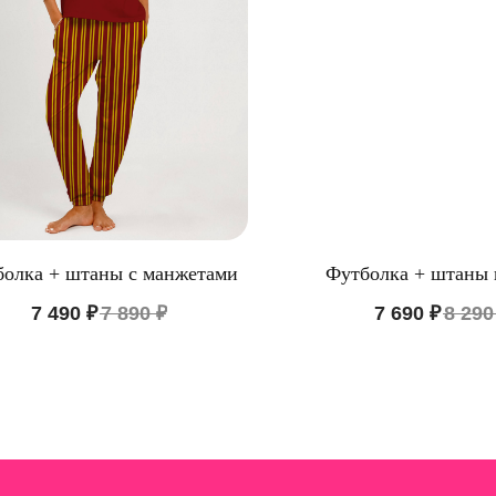
олка + штаны с манжетами
Футболка + штаны
ЛОГ
ИНФОРМАЦИЯ
7 490
₽
7 890
₽
7 690
₽
8 290
ы из хлопка
О бренде
е белье
Доставка и оплата
Уход за изделием
Таблица размеров
Публичная оферта
Контакты