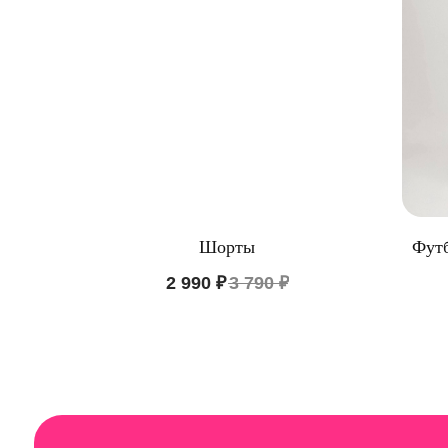
Шорты
Футб
КАТА
2 990
₽
3 790
₽
Пижам
ООО "ЦИФРОВАЯ ФАБРИКА"
Нижне
ИНН 9701202160