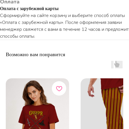
Оплата
Оплата с зарубежной карты
Сформируйте на сайте корзину и выберите способ оплаты
«Оплата с зарубежной карты». После оформления заявки
ПО ВОПРОСАМ ЗАКАЗА ОБРАЩАЙТЕСЬ
менеджер свяжется с вами в течение 12 часов и предложит
ТОЛЬКО В ТЕЛЕГРАМ
способы оплаты.
TELEGRAM
Возможно вам понравится
КАТАЛОГ
ИНФОРМАЦИЯ
Пижамы из хлопка
О бренде
Нижнее белье
Доставка и оплата
Уход за изделием
Таблица размеров
Публичная оферта