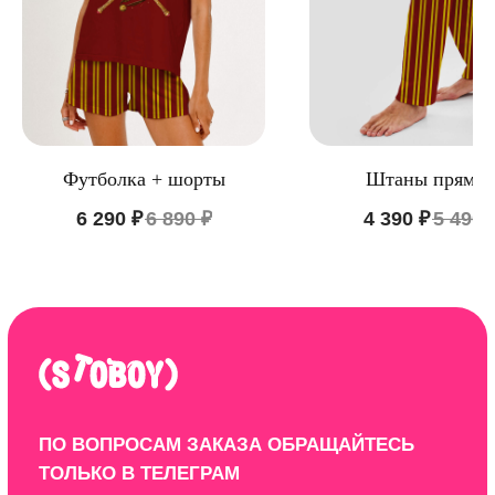
Контакты
ООО "ЦИФРОВАЯ ФАБРИКА"
ИНН 9701202160
Футболка + шорты
Штаны прямы
6 290
₽
6 890
₽
4 390
₽
5 490
Политика конфиденциальности
Design by: YudinStudio
© 2020-2025 StoboyShop. Все права защищены