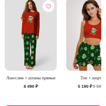
КАТАЛОГ
ИНФОРМАЦИЯ
Пижамы из хлопка
О бренде
Нижнее белье
Доставка и оплата
Уход за изделием
Таблица размеров
Публичная оферта
Контакты
Лонгслив + штаны прямые
Топ + шорты
8 490
₽
5 190
₽
5 590
ООО "ЦИФРОВАЯ ФАБРИКА"
ИНН 9701202160