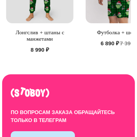
Лонгслив + штаны с
Футболка + шор
ООО "ЦИФРОВАЯ ФАБРИКА"
манжетами
ИНН 9701202160
6 890
₽
7 390
8 990
₽
Политика конфиденциальности
Design by: YudinStudio
© 2020-2025 StoboyShop. Все права защищены