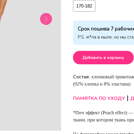
170-182
Срок пошива 7 рабочих
P.S. ж*па в мыле, но мы ст
Добавить в корзину
Состав:
хлопковый трикотаж
(92% хлопка и 8% эластана)
ПАМЯТКА ПО УХОДУ
Д
┃
*Пич эффект (Peach effect) 
ткани, при котором ткань пр