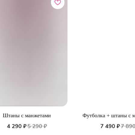
Штаны с манжетами
Футболка + штаны с 
ЛОГ
ИНФОРМАЦИЯ
4 290
₽
5 290
₽
7 490
₽
7 89
ы из хлопка
О бренде
е белье
Доставка и оплата