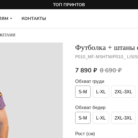
ТОП ПРИНТОВ
ЛЯМ
КОНТАКТЫ
НЖЕТАМИ
Футболка + штаны 
Артикул:
P010_MF-MSHTM/P010_ LISIS
7 890
₽
8 690
₽
Обхват груди
S-M
L-XL
2XL-3XL
Обхват бедер
S-M
L-XL
2XL-3XL
Рост (см)