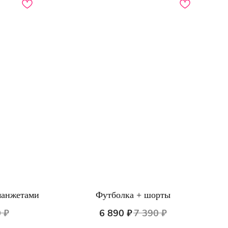
манжетами
Футболка + шорты
ПО ВОПРОСАМ ЗАКАЗА ОБРАЩАЙТЕСЬ
ТОЛЬКО В ТЕЛЕГРАМ
0
₽
6 890
₽
7 390
₽