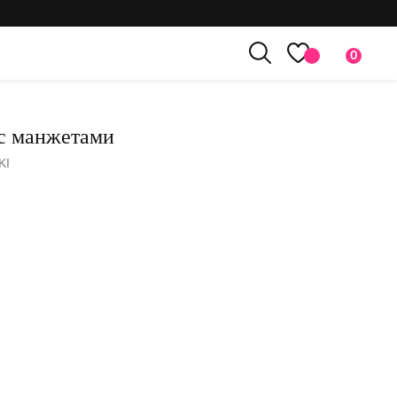
0
с манжетами
KI