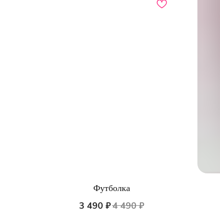
Футболка
КАТА
3 490
₽
4 490
₽
Пижам
ООО "ЦИФРОВАЯ ФАБРИКА"
Нижне