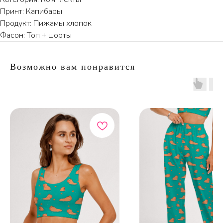
Принт: Капибары
Продукт: Пижамы хлопок
Фасон: Топ + шорты
ПО ВОПРОСАМ ЗАКАЗА ОБРАЩАЙТЕСЬ
ТОЛЬКО В ТЕЛЕГРАМ
Возможно вам понравится
TELEGRAM
КАТАЛОГ
ИНФОРМАЦИЯ
Пижамы из хлопка
О бренде
Нижнее белье
Доставка и оплата
Уход за изделием
Таблица размеров
Публичная оферта
Контакты