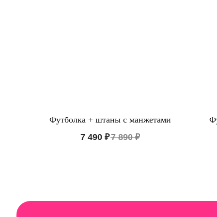
Футболка + штаны с манжетами
Ф
КАТА
7 490
₽
7 890
₽
Пижам
ООО "ЦИФРОВАЯ ФАБРИКА"
Нижне
ИНН 9701202160