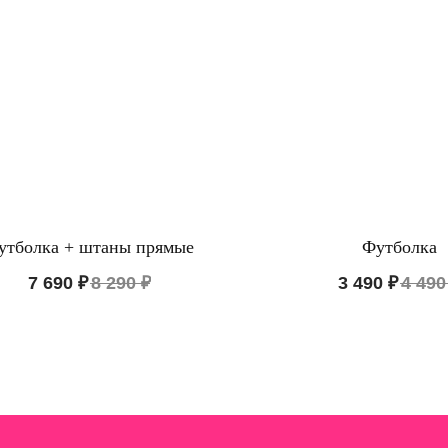
утболка + штаны прямые
Футболка
ЛОГ
ИНФОРМАЦИЯ
7 690
₽
8 290
₽
3 490
₽
4 490
ы из хлопка
О бренде
е белье
Доставка и оплата
Уход за изделием
Таблица размеров
Публичная оферта
Контакты