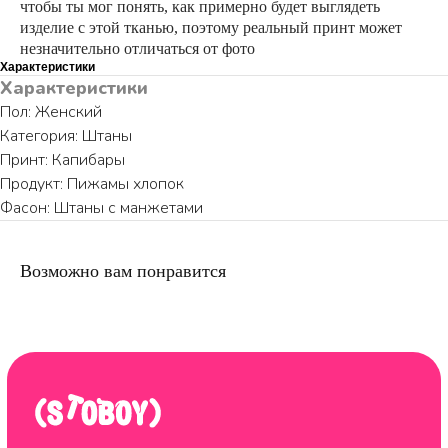
чтобы ты мог понять, как примерно будет выглядеть
изделие с этой тканью, поэтому реальный принт может
незначительно отличаться от фото
Характеристики
Характеристики
ПО ВОПРОСАМ ЗАКАЗА ОБРАЩАЙТЕСЬ
ТОЛЬКО В ТЕЛЕГРАМ
Пол: Женский
Категория: Штаны
TELEGRAM
Принт: Капибары
Продукт: Пижамы хлопок
Фасон: Штаны с манжетами
Возможно вам понравится
КАТАЛОГ
ИНФОРМАЦИЯ
Пижамы из хлопка
О бренде
Нижнее белье
Доставка и оплата
Уход за изделием
Таблица размеров
Публичная оферта
Контакты