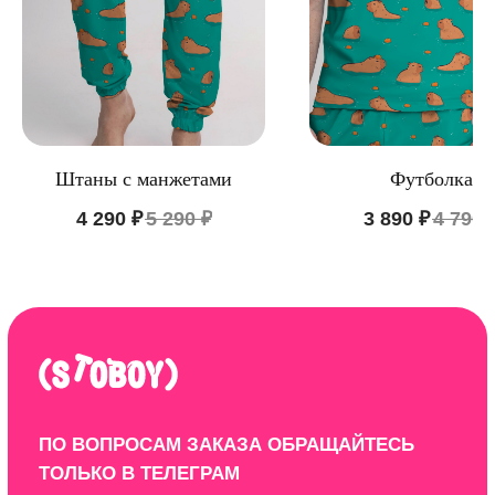
Контакты
ООО "ЦИФРОВАЯ ФАБРИКА"
ИНН 9701202160
Штаны с манжетами
Футболка
4 290
₽
5 290
₽
3 890
₽
4 790
Политика конфиденциальности
Design by: YudinStudio
© 2020-2025 StoboyShop. Все права защищены