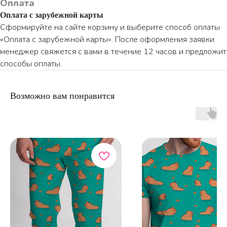
Оплата
Оплата с зарубежной карты
Сформируйте на сайте корзину и выберите способ оплаты
«Оплата с зарубежной карты». После оформления заявки
ПО ВОПРОСАМ ЗАКАЗА ОБРАЩАЙТЕСЬ
менеджер свяжется с вами в течение 12 часов и предложит
ТОЛЬКО В ТЕЛЕГРАМ
способы оплаты.
TELEGRAM
Возможно вам понравится
КАТАЛОГ
ИНФОРМАЦИЯ
Пижамы из хлопка
О бренде
Нижнее белье
Доставка и оплата
Уход за изделием
Таблица размеров
Публичная оферта