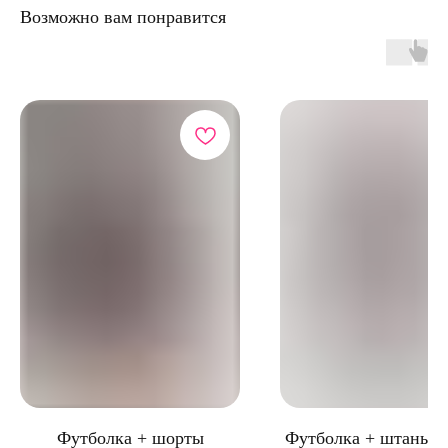
Возможно вам понравится
TELEGRAM
КАТАЛОГ
ИНФОРМАЦИЯ
Пижамы из хлопка
О бренде
Нижнее белье
Доставка и оплата
Уход за изделием
Таблица размеров
Публичная оферта
Контакты
Футболка + шорты
Футболка + штаны 